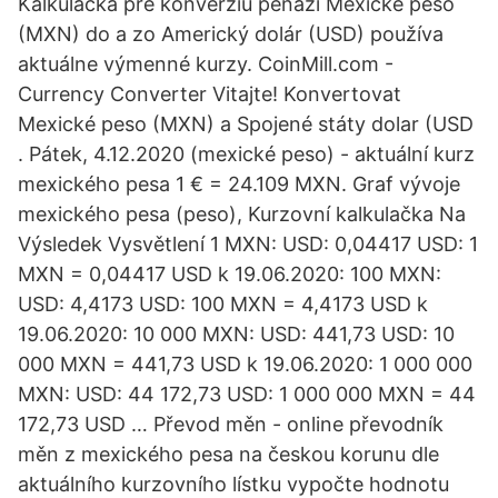
Kalkulačka pre konverziu peňazí Mexické peso
(MXN) do a zo Americký dolár (USD) používa
aktuálne výmenné kurzy. CoinMill.com -
Currency Converter Vitajte! Konvertovat
Mexické peso (MXN) a Spojené státy dolar (USD
. Pátek, 4.12.2020 (mexické peso) - aktuální kurz
mexického pesa 1 € = 24.109 MXN. Graf vývoje
mexického pesa (peso), Kurzovní kalkulačka Na
Výsledek Vysvětlení 1 MXN: USD: 0,04417 USD: 1
MXN = 0,04417 USD k 19.06.2020: 100 MXN:
USD: 4,4173 USD: 100 MXN = 4,4173 USD k
19.06.2020: 10 000 MXN: USD: 441,73 USD: 10
000 MXN = 441,73 USD k 19.06.2020: 1 000 000
MXN: USD: 44 172,73 USD: 1 000 000 MXN = 44
172,73 USD … Převod měn - online převodník
měn z mexického pesa na českou korunu dle
aktuálního kurzovního lístku vypočte hodnotu