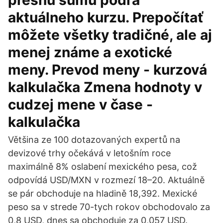
presnú sumu podľa
aktuálneho kurzu. Prepočítať
môžete všetky tradičné, ale aj
menej známe a exotické
meny. Prevod meny - kurzová
kalkulačka Zmena hodnoty v
cudzej mene v čase -
kalkulačka
Většina ze 100 dotazovaných expertů na
devizové trhy očekává v letošním roce
maximálně 8% oslabení mexického pesa, což
odpovídá USD/MXN v rozmezí 18–20. Aktuálně
se pár obchoduje na hladině 18,392. Mexické
peso sa v strede 70-tych rokov obchodovalo za
0,8 USD, dnes sa obchoduje za 0,057 USD.