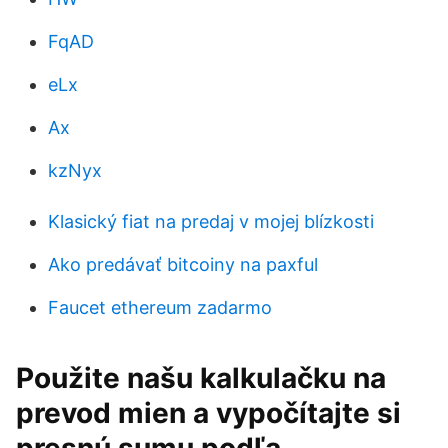
FqAD
eLx
Ax
kzNyx
Klasický fiat na predaj v mojej blízkosti
Ako predávať bitcoiny na paxful
Faucet ethereum zadarmo
Použite našu kalkulačku na
prevod mien a vypočítajte si