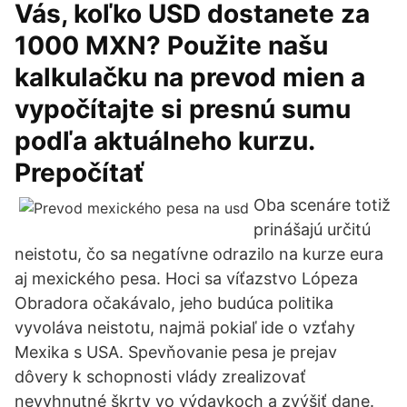
Vás, koľko USD dostanete za
1000 MXN? Použite našu
kalkulačku na prevod mien a
vypočítajte si presnú sumu
podľa aktuálneho kurzu.
Prepočítať
Oba scenáre totiž
prinášajú určitú
neistotu, čo sa negatívne odrazilo na kurze eura
aj mexického pesa. Hoci sa víťazstvo Lópeza
Obradora očakávalo, jeho budúca politika
vyvoláva neistotu, najmä pokiaľ ide o vzťahy
Mexika s USA. Spevňovanie pesa je prejav
dôvery k schopnosti vlády zrealizovať
nevyhnutné škrty vo výdavkoch a zvýšiť dane.