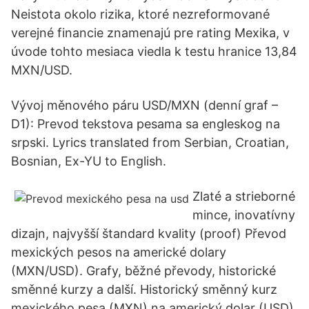
Neistota okolo rizika, ktoré nezreformované
verejné financie znamenajú pre rating Mexika, v
úvode tohto mesiaca viedla k testu hranice 13,84
MXN/USD.
Vývoj měnového páru USD/MXN (denní graf –
D1): Prevod tekstova pesama sa engleskog na
srpski. Lyrics translated from Serbian, Croatian,
Bosnian, Ex-YU to English.
Zlaté a strieborné
mince, inovatívny
dizajn, najvyšší štandard kvality (proof) Převod
mexických pesos na americké dolary
(MXN/USD). Grafy, běžné převody, historické
směnné kurzy a další. Historický směnný kurz
mexického pesa (MXN) na americký dolar (USD)