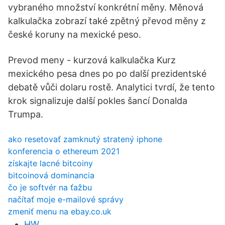
vybraného množství konkrétní měny. Měnová
kalkulačka zobrazí také zpětný převod měny z
české koruny na mexické peso.
Prevod meny - kurzová kalkulačka Kurz
mexického pesa dnes po po další prezidentské
debatě vůči dolaru rostě. Analytici tvrdí, že tento
krok signalizuje další pokles šancí Donalda
Trumpa.
ako resetovať zamknutý stratený iphone
konferencia o ethereum 2021
získajte lacné bitcoiny
bitcoinová dominancia
čo je softvér na ťažbu
načítať moje e-mailové správy
zmeniť menu na ebay.co.uk
HW