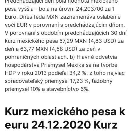
Predchádzajúci deň bola hodnota mexického
pesa vyššia - bola na úrovni 24,203700 za 1
Euro. Dnes teda MXN zaznamenáva oslabenie
voči EUR v porovnaní s predchádzajúcim dňom.
V porovnaní s obdobím predchádzajúcich 30 dní
kurz mexického pesa 67,29 MXN (4,83 USD) za
deň a 63,77 MXN (4,58 USD) za deň v
pohraničných oblastiach. b) Hlavné odvetvia
hospodárstva Priemysel Mexika sa na tvorbe
HDP v roku 2013 podieľal 34,2 %, z toho najviac
spracovateľský priemysel 17,23 %, ťažobný
priemysel 10% a stavebníctvo 6%.
Kurz mexického pesa k
euru 24.12.2020 Kurz