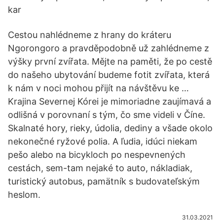
kar
Cestou nahlédneme z hrany do kráteru
Ngorongoro a pravděpodobně už zahlédneme z
výšky první zvířata. Mějte na paměti, že po cestě
do našeho ubytování budeme fotit zvířata, která
k nám v noci mohou přijít na návštěvu ke …
Krajina Severnej Kórei je mimoriadne zaujímavá a
odlišná v porovnaní s tým, čo sme videli v Číne.
Skalnaté hory, rieky, údolia, dediny a všade okolo
nekonečné ryžové polia. A ľudia, idúci niekam
pešo alebo na bicykloch po nespevnených
cestách, sem-tam nejaké to auto, nákladiak,
turistický autobus, pamätník s budovateľským
heslom.
31.03.2021