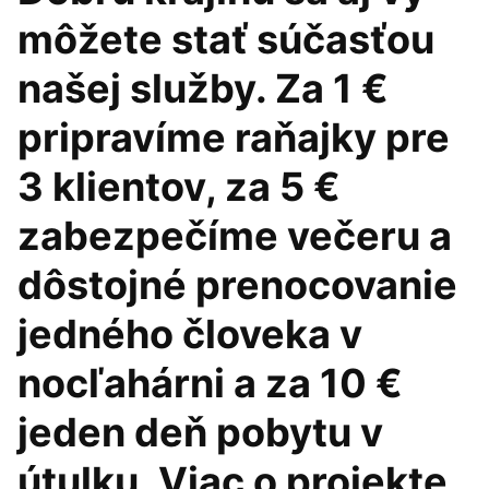
môžete stať súčasťou
našej služby. Za 1 €
pripravíme raňajky pre
3 klientov, za 5 €
zabezpečíme večeru a
dôstojné prenocovanie
jedného človeka v
nocľahárni a za 10 €
jeden deň pobytu v
útulku. Viac o projekte.