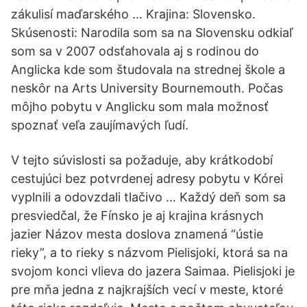
zákulisí maďarského … Krajina: Slovensko.
Skúsenosti: Narodila som sa na Slovensku odkiaľ
som sa v 2007 odsťahovala aj s rodinou do
Anglicka kde som študovala na strednej škole a
neskôr na Arts University Bournemouth. Počas
môjho pobytu v Anglicku som mala možnosť
spoznať veľa zaujímavých ľudí.
V tejto súvislosti sa požaduje, aby krátkodobí
cestujúci bez potvrdenej adresy pobytu v Kórei
vyplnili a odovzdali tlačivo … Každý deň som sa
presviedčal, že Fínsko je aj krajina krásnych
jazier Názov mesta doslova znamená “ústie
rieky”, a to rieky s názvom Pielisjoki, ktorá sa na
svojom konci vlieva do jazera Saimaa. Pielisjoki je
pre mňa jedna z najkrajších vecí v meste, ktoré