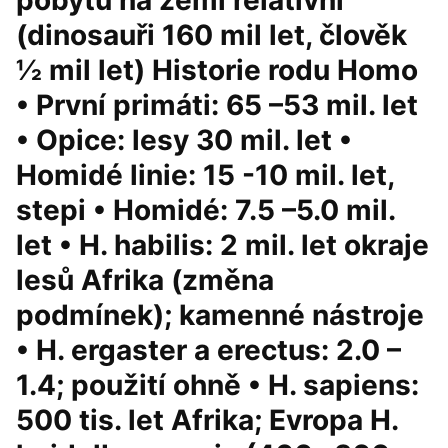
pobytu na zemi relativní
(dinosauři 160 mil let, člověk
½ mil let) Historie rodu Homo
• První primáti: 65 –53 mil. let
• Opice: lesy 30 mil. let •
Homidé linie: 15 -10 mil. let,
stepi • Homidé: 7.5 –5.0 mil.
let • H. habilis: 2 mil. let okraje
lesů Afrika (změna
podmínek); kamenné nástroje
• H. ergaster a erectus: 2.0 –
1.4; použití ohně • H. sapiens:
500 tis. let Afrika; Evropa H.