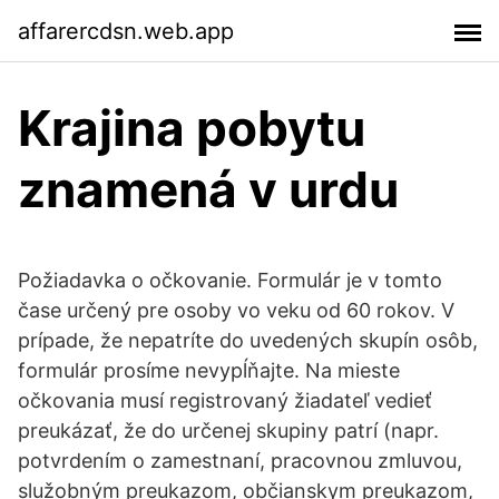
affarercdsn.web.app
Krajina pobytu
znamená v urdu
Požiadavka o očkovanie. Formulár je v tomto
čase určený pre osoby vo veku od 60 rokov. V
prípade, že nepatríte do uvedených skupín osôb,
formulár prosíme nevypĺňajte. Na mieste
očkovania musí registrovaný žiadateľ vedieť
preukázať, že do určenej skupiny patrí (napr.
potvrdením o zamestnaní, pracovnou zmluvou,
služobným preukazom, občianskym preukazom,