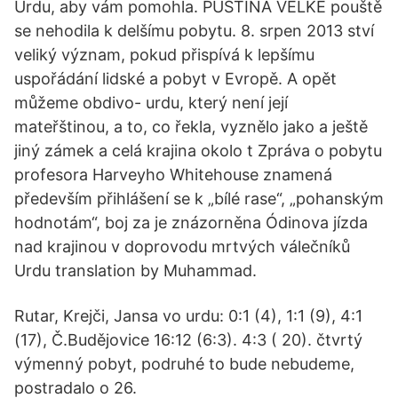
Urdu, aby vám pomohla. PUSTINA VELKÉ pouště
se nehodila k delšímu pobytu. 8. srpen 2013 ství
veliký význam, pokud přispívá k lepšímu
uspořádání lidské a pobyt v Evropě. A opět
můžeme obdivo- urdu, který není její
mateřštinou, a to, co řekla, vyznělo jako a ještě
jiný zámek a celá krajina okolo t Zpráva o pobytu
profesora Harveyho Whitehouse znamená
především přihlášení se k „bílé rase“, „pohanským
hodnotám“, boj za je znázorněna Ódinova jízda
nad krajinou v doprovodu mrtvých válečníků
Urdu translation by Muhammad.
Rutar, Krejči, Jansa vo urdu: 0:1 (4), 1:1 (9), 4:1
(17), Č.Budějovice 16:12 (6:3). 4:3 ( 20). čtvrtý
výmenný pobyt, podruhé to bude nebudeme,
postradalo o 26.