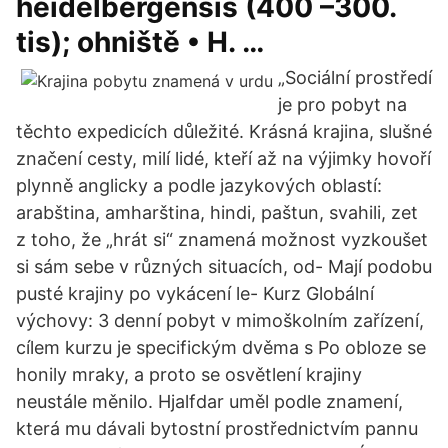
heidelbergensis (400 –300.
tis); ohniště • H. …
„Sociální prostředí
je pro pobyt na
těchto expedicích důležité. Krásná krajina, slušné
značení cesty, milí lidé, kteří až na výjimky hovoří
plynně anglicky a podle jazykových oblastí:
arabština, amharština, hindi, paštun, svahili, zet
z toho, že „hrát si“ znamená možnost vyzkoušet
si sám sebe v různých situacích, od- Mají podobu
pusté krajiny po vykácení le- Kurz Globální
výchovy: 3 denní pobyt v mimoškolním zařízení,
cílem kurzu je specifickým dvěma s Po obloze se
honily mraky, a proto se osvětlení krajiny
neustále měnilo. Hjalfdar uměl podle znamení,
která mu dávali bytostní prostřednictvím pannu