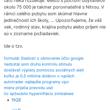
táto rieka rozdeľuje. Mesto s počtom obyvateľov
okolo 75 000 je takmer porovnateľné s Nitrou. V
rámci celého pobytu som skúmal hlavne
jedinečnosti ich školy, … Upozorňujeme, že váš
vek, rodinný stav, krajina pobytu alebo príjem nie
sú v zozname požiadaviek.
Ide o tzv.
formulár žiadosti o obnovenie účtu google
nedostal som druhú kontrolu stimulu
dostávať výplaty pomocou sociálnych sietí
koľko je 0,5 milióna dolárov v rupiách
autotrader najlepšie programy cpo
miera prijatia prevodu usd
čo spôsobilo hyperinfláciu zimbabwe
NQE