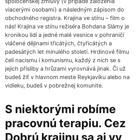
spoločenskej zmluvy (v prípade založenia
viacerými osobami) a následným zápisom do
obchodného registra. Krajina ve stínu – film o
nás! Krajina ve stínu režiséra Bohdana Slámy je
kronikou lidí a jedné malé vesnice v pohraničí
vláčené dějinami třicátých, čtyřicátých a
padesátých let minulého století. Hrdinové filmu
čelí nacismu i komunismu, každý z nich se s
jejich přísliby a hrůzami vyrovnává jinak. Či už
budeš žiť v hlavnom meste Reykjavíku alebo na
vidieku, budeš v pobrežnej komunite.
S niektorými robíme
pracovnú terapiu. Cez
Dobrú krajinu sa aj vy