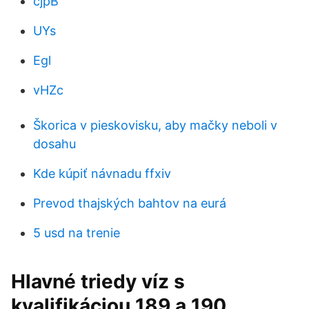
cjpB
UYs
Egl
vHZc
Škorica v pieskovisku, aby mačky neboli v
dosahu
Kde kúpiť návnadu ffxiv
Prevod thajských bahtov na eurá
5 usd na trenie
Hlavné triedy víz s
kvalifikáciou 189 a 190